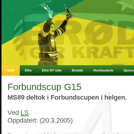
Hjem
Elite
Elite NY side
Bredde
Hockeyskole
Spons
Forbundscup G15
MS89 deltok i Forbundscupen i helgen.
Ved
LS
Oppdatert
: (20.3.2005)