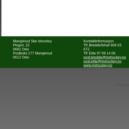
Manglerud Star ishockey
Kontaktinformasjon
Plogvn. 22
Tlf: Bredde/Ishall 906 03
0681 Oslo
672
Postboks 177 Manglerud
Tlf: Elite 97 09 14 06
0612 Oslo
post.bredde@mshockey.no
post.elite@mshockey.no
www.mshockey.no
Nettløsni