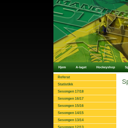
Hjem
A-laget
Hockeyshop
S
Referat
Sp
Statistikk
Sesongen 17/18
Sesongen 16/17
Sesongen 15/16
Sesongen 14/15
Sesongen 13/14
Sesongen 12/13