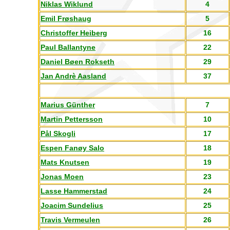
Niklas Wiklund
4
Emil Frøshaug
5
Christoffer Heiberg
16
Paul Ballantyne
22
Daniel Bøen Rokseth
29
Jan Andrè Aasland
37
Marius Günther
7
Martin Pettersson
10
Pål Skogli
17
Espen Fanøy Salo
18
Mats Knutsen
19
Jonas Moen
23
Lasse Hammerstad
24
Joacim Sundelius
25
Travis Vermeulen
26