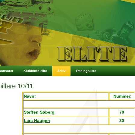
ponsorer
Klubbinfo elite
Arkiv
Treningsliste
illere 10/11
Navn:
Nummer:
Steffen Søberg
70
Lars Haugen
30