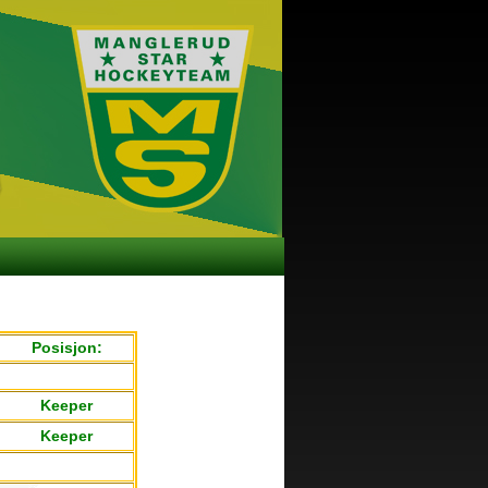
Posisjon:
Keeper
Keeper