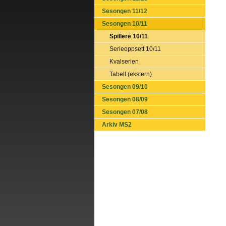
Sesongen 11/12
Sesongen 10/11
Spillere 10/11
Serieoppsett 10/11
Kvalserien
Tabell (ekstern)
Sesongen 09/10
Sesongen 08/09
Sesongen 07/08
Arkiv MS2