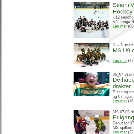
Seier i 
Hockey
U12 sesongå
Vålerenga 
Les mer
(08
6. – 8. mar
MS U9 
Les mer
(17
06_07 Drakt
De håpe
drakter
Pizza og dra
og 07 laget.
Les mer
(18
MS 07-06 de
Er igang
Debut for 0
MS-spillere
Les mer
(22