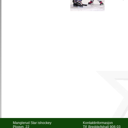
Manglerud Star ishockey
Kontaktinformasjon
Plogvn. 22
Tlf: Bredde/Ishall 906 03