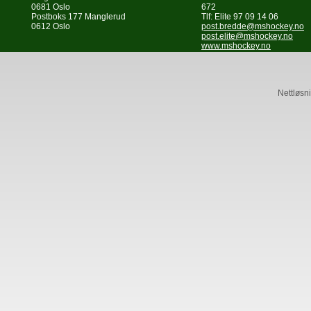
0681 Oslo
672
Postboks 177 Manglerud
Tlf: Elite 97 09 14 06
0612 Oslo
post.bredde@mshockey.no
post.elite@mshockey.no
www.mshockey.no
Nettløsni