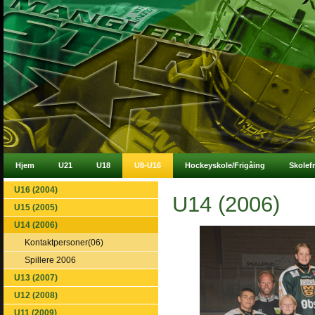
Hjem
U21
U18
U8-U16
Hockeyskole/Frigåing
Skolef
U16 (2004)
U14 (2006)
U15 (2005)
U14 (2006)
Kontaktpersoner(06)
Spillere 2006
U13 (2007)
U12 (2008)
U11 (2009)