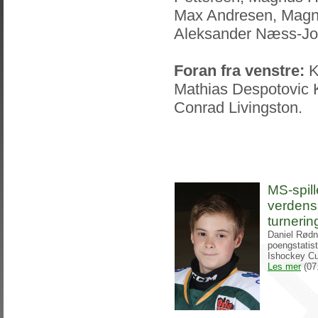
Max Andresen, Magnu
Aleksander Næss-Jo
Foran fra venstre:
K
Mathias Despotovic K
Conrad Livingston.
MS-spil
verdens
turnerin
Daniel Rødn
poengstatis
Ishockey Cu
Les mer
(07