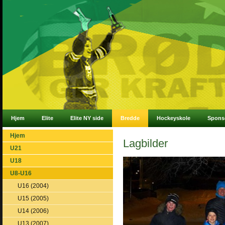
Hjem
Elite
Elite NY side
Bredde
Hockeyskole
Spons
Hjem
Lagbilder
U21
U18
U8-U16
U16 (2004)
U15 (2005)
U14 (2006)
U13 (2007)