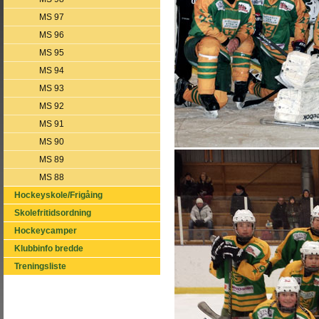
MS 97
MS 96
MS 95
MS 94
MS 93
MS 92
MS 91
MS 90
MS 89
MS 88
Hockeyskole/Frigåing
Skolefritidsordning
Hockeycamper
Klubbinfo bredde
Treningsliste