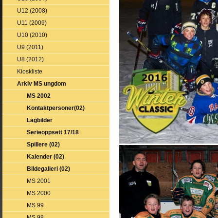
U12 (2008)
U11 (2009)
U10 (2010)
U9 (2011)
U8 (2012)
Kioskliste
Arkiv MS ungdom
MS 2002
Kontaktpersoner(02)
Lagbilder
Serieoppsett 17/18
Spillere (02)
Kalender (02)
Bildegalleri (02)
MS 2001
MS 2000
MS 99
MS 98