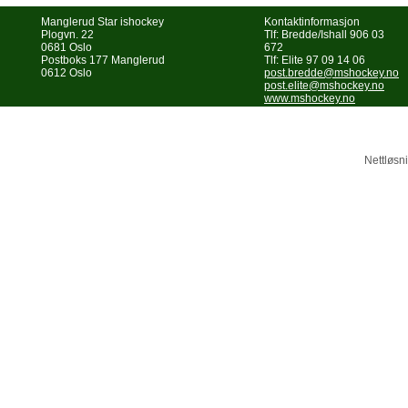
Manglerud Star ishockey
Kontaktinformasjon
Plogvn. 22
Tlf: Bredde/Ishall 906 03
0681 Oslo
672
Postboks 177 Manglerud
Tlf: Elite 97 09 14 06
0612 Oslo
post.bredde@mshockey.no
post.elite@mshockey.no
www.mshockey.no
Nettløsni