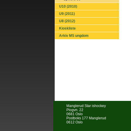
U10 (2010)
U9 (2011)
U8 (2012)
Kioskliste
Arkiv MS ungdom
Manglerud Star ishockey
Plogvn. 22
0681 Oslo
Postboks 177 Manglerud
0612 Oslo