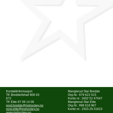
Kontaktinformasjon
Manglerud Star Bredde
Tlf: Bredde/Ishall 906 03
Org.Nr.: 979 622 015
672
Konto nr.: 1602 52 47047
Tlf: Elite 97 09 14 06
Manglerud Star Elite
post.bredde@mshockey.no
Org.Nr.: 998 618 967
post.elite@mshockey.no
Konto nr.: 1503.29.31623
www.mshockey.no