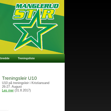
 bredde
Treningsliste
Treningsleir U10
U10 på treningsleir i Kristiansand
26-27. August
Les mer
(31.8.2017)