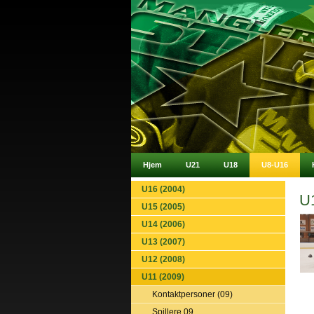
Hjem
U21
U18
U8-U16
U16 (2004)
U
U15 (2005)
U14 (2006)
U13 (2007)
U12 (2008)
U11 (2009)
Kontaktpersoner (09)
Spillere 09