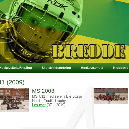
Hockeyskole/Frigåing
Skolefritidsordning
Hockeycamper
Klubbinfo
11 (2009)
MS 2008
MS U11 med seier i E-sluttspill
Nordic Youth Trophy
Les mer
(07.1.2019)