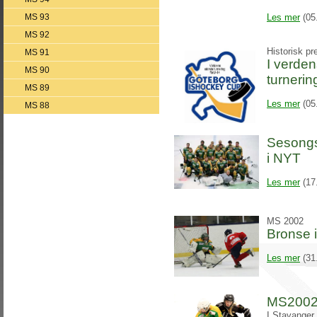
MS 93
Les mer
(05
MS 92
Historisk p
MS 91
I verden
MS 90
turnerin
MS 89
Les mer
(05
MS 88
Sesongs
i NYT
Les mer
(17
MS 2002
Bronse 
Les mer
(31
MS2002 t
I Stavange