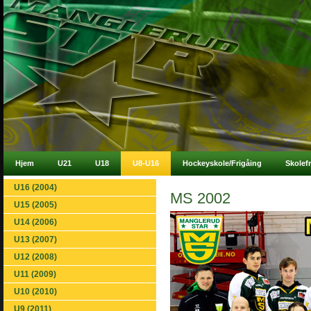
Hjem
U21
U18
U8-U16
Hockeyskole/Frigåing
Skolef
U16 (2004)
MS 2002
U15 (2005)
U14 (2006)
U13 (2007)
U12 (2008)
U11 (2009)
U10 (2010)
U9 (2011)