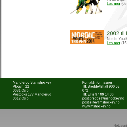
Les mer
(05
2002 til
Nordic Yout
Les mer
(15
Manglerud Star ishockey
Kontaktinformasjon
Plogvn. 22
Tlf: Bredde/Ishall 906 03
0681 Oslo
672
Postboks 177 Manglerud
Tlf: Elite 97 09 14 06
0612 Oslo
post.bredde@mshockey.no
post.elite@mshockey.no
www.mshockey.no
Nettløsni