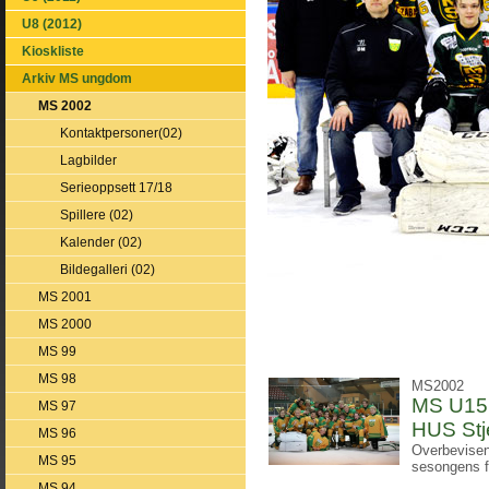
U8 (2012)
Kioskliste
Arkiv MS ungdom
MS 2002
Kontaktpersoner(02)
Lagbilder
Serieoppsett 17/18
Spillere (02)
Kalender (02)
Bildegalleri (02)
MS 2001
MS 2000
MS 99
MS 98
MS2002
MS U15 
MS 97
HUS Stj
MS 96
Overbevisend
MS 95
sesongens f
MS 94